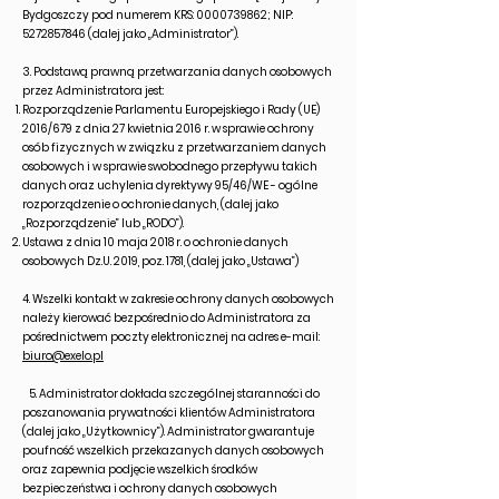
Bydgoszczy pod numerem KRS:
0000739862
; NIP:
5272857846
(dalej jako „Administrator”).
3. Podstawą prawną przetwarzania danych osobowych
przez Administratora jest:
Rozporządzenie Parlamentu Europejskiego i Rady (UE)
2016/679 z dnia 27 kwietnia 2016 r. w sprawie ochrony
osób fizycznych w związku z przetwarzaniem danych
osobowych i w sprawie swobodnego przepływu takich
danych oraz uchylenia dyrektywy 95/46/WE - ogólne
rozporządzenie o ochronie danych, (dalej jako
„Rozporządzenie” lub „RODO”).
Ustawa z dnia 10 maja 2018 r. o ochronie danych
osobowych Dz.U. 2019, poz. 1781, (dalej jako „Ustawa”)
4. Wszelki kontakt w zakresie ochrony danych osobowych
należy kierować bezpośrednio do Administratora za
pośrednictwem poczty elektronicznej na adres e-mail:
biuro@exelo.pl
5. Administrator dokłada szczególnej staranności do
poszanowania prywatności klientów Administratora
(dalej jako „Użytkownicy”). Administrator gwarantuje
poufność wszelkich przekazanych danych osobowych
oraz zapewnia podjęcie wszelkich środków
bezpieczeństwa i ochrony danych osobowych