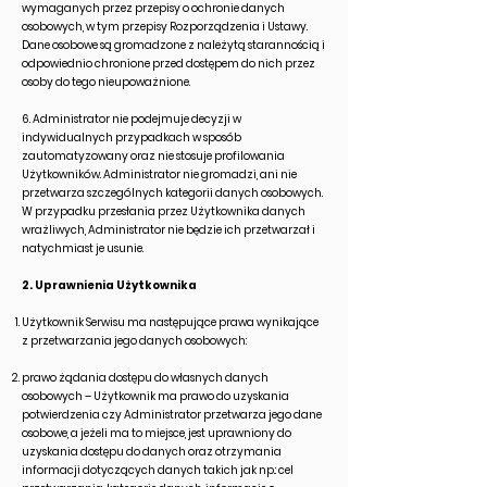
wymaganych przez przepisy o ochronie danych
osobowych, w tym przepisy Rozporządzenia i Ustawy.
Dane osobowe są gromadzone z należytą starannością i
odpowiednio chronione przed dostępem do nich przez
osoby do tego nieupoważnione.
6. Administrator nie podejmuje decyzji w
indywidualnych przypadkach w sposób
zautomatyzowany oraz nie stosuje profilowania
Użytkowników. Administrator nie gromadzi, ani nie
przetwarza szczególnych kategorii danych osobowych.
W przypadku przesłania przez Użytkownika danych
wrażliwych, Administrator nie będzie ich przetwarzał i
natychmiast je usunie.
2. Uprawnienia Użytkownika
Użytkownik Serwisu ma następujące prawa wynikające
z przetwarzania jego danych osobowych:
prawo żądania dostępu do własnych danych
osobowych – Użytkownik ma prawo do uzyskania
potwierdzenia czy Administrator przetwarza jego dane
osobowe, a jeżeli ma to miejsce, jest uprawniony do
uzyskania dostępu do danych oraz otrzymania
informacji dotyczących danych takich jak np.: cel