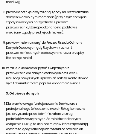
możliwe),
prawo do cofnięcia wyrażanej zgody na przetwarzanie
danych w dowolnym momencie (przy czym cofnięcie
zgody nie wpływa na zgodność z prawem
przetwarzania, którego dokonano na podstawie
wyrażonej zgody przed jej cofnięciem),
prawo wniesienia skargi do Prezesa Urzędu Ochrony
Danych Osobowych, gdy Użytkownik uzna, iż
przetwarzanie danych osobowych narusza przepisy
Rozporządzenia.|
W razie jakichkolwiek pytań związanych z
przetwarzaniem danych osobowych oraz w celu
realizacji powyższych uprawnień należy skontaktować
się z Administratorem poprzez wiadomość e-mail.
3. Odbiorcy danych
Dla prawidłowego funkcjonowania Serwisu oraz
profesjonalnego świadczenia swoich Usług, konieczne
jest korzystanie przez Administratora z usług
podmiotów zewnętrznych. Administrator korzysta
wyłącznie z usług takich podmiotów, które zapewniają
wystarczające gwarancje wdrożenia odpowiednich