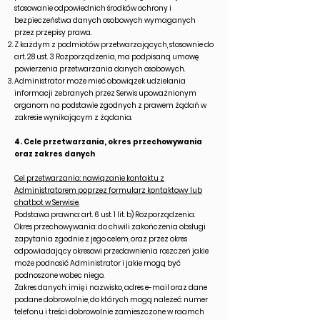
stosowanie odpowiednich środków ochrony i
bezpieczeństwa danych osobowych wymaganych
przez przepisy prawa.
Z każdym z podmiotów przetwarzających, stosownie do
art. 28 ust. 3 Rozporządzenia, ma podpisaną umowę
powierzenia przetwarzania danych osobowych.
Administrator może mieć obowiązek udzielania
informacji zebranych przez Serwis upoważnionym
organom na podstawie zgodnych z prawem żądań w
zakresie wynikającym z żądania.
4. Cele przetwarzania, okres przechowywania
oraz zakres danych
Cel przetwarzania: nawiązanie kontaktu z
Administratorem poprzez formularz kontaktowy lub
chatbot w Serwisie.
Podstawa prawna: art. 6 ust. 1 lit. b) Rozporządzenia.
Okres przechowywania: do chwili zakończenia obsługi
zapytania zgodnie z jego celem, oraz przez okres
odpowiadający okresowi przedawnienia roszczeń jakie
może podnosić Administrator i jakie mogą być
podnoszone wobec niego.
Zakres danych: imię i nazwisko, adres e-mail oraz dane
podane dobrowolnie, do których mogą należeć: numer
telefonu i treści dobrowolnie zamieszczone w raamch