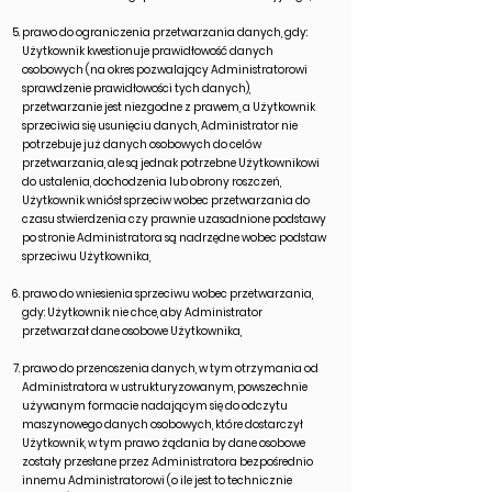
prawo do ograniczenia przetwarzania danych, gdy:
Użytkownik kwestionuje prawidłowość danych
osobowych (na okres pozwalający Administratorowi
sprawdzenie prawidłowości tych danych),
przetwarzanie jest niezgodne z prawem, a Użytkownik
sprzeciwia się usunięciu danych, Administrator nie
potrzebuje już danych osobowych do celów
przetwarzania, ale są jednak potrzebne Użytkownikowi
do ustalenia, dochodzenia lub obrony roszczeń,
Użytkownik wniósł sprzeciw wobec przetwarzania do
czasu stwierdzenia czy prawnie uzasadnione podstawy
po stronie Administratora są nadrzędne wobec podstaw
sprzeciwu Użytkownika,
prawo do wniesienia sprzeciwu wobec przetwarzania,
gdy: Użytkownik nie chce, aby Administrator
przetwarzał dane osobowe Użytkownika,
prawo do przenoszenia danych, w tym otrzymania od
Administratora w ustrukturyzowanym, powszechnie
używanym formacie nadającym się do odczytu
maszynowego danych osobowych, które dostarczył
Użytkownik, w tym prawo żądania by dane osobowe
zostały przesłane przez Administratora bezpośrednio
innemu Administratorowi (o ile jest to technicznie