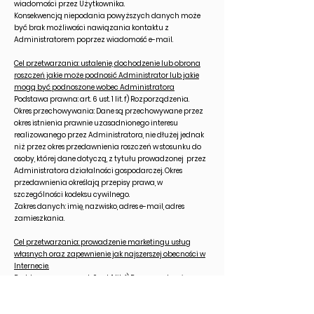
wiadomości przez Użytkownika.
Konsekwencją niepodania powyższych danych może
być brak możliwości nawiązania kontaktu z
Administratorem poprzez wiadomość e-mail.
Cel przetwarzania: ustalenie, dochodzenie lub obrona
roszczeń jakie może podnosić Administrator lub jakie
mogą być podnoszone wobec Administratora
Podstawa prawna: art. 6 ust. 1 lit. f) Rozporządzenia.
Okres przechowywania: Dane są przechowywane przez
okres istnienia prawnie uzasadnionego interesu
realizowanego przez Administratora, nie dłużej jednak
niż przez okres przedawnienia roszczeń w stosunku do
osoby, której dane dotyczą, z tytułu prowadzonej przez
Administratora działalności gospodarczej. Okres
przedawnienia określają przepisy prawa, w
szczególności kodeksu cywilnego.
Zakres danych: imię, nazwisko, adres e-mail, adres
zamieszkania.
Cel przetwarzania: prowadzenie marketingu usług
własnych oraz zapewnienie jak najszerszej obecności w
Internecie.
Podstawa prawna: art. 6 ust. 1 lit. f) Rozporządzenia.
Okres przechowywania: Dane są przechowywane przez
okres istnienia prawnie uzasadnionego interesu
realizowanego przez Administratora, nie dłużej jednak