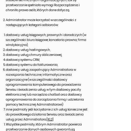
środków technicznych i organizacyjnych, tak by
przetwarzanie spełniało wymogi Rozporządzenia i
chroniło prawa osób, których dane dotyczą.
Administrator może korzystać w szczególności z
następujących kategorii odbiorców:
dostawcy usług księgowych, prawnych i doradczych (w
szczególności biuro księgowe, kancelaria prawna, firma
windykacyjna),
dostawcy usług hostingowych,
dostawcy usług chmury obliczeniowej,
dostawcy systemu CRM,
dostawcy systemu do fakturowania,
dostawcy usług zaopatrujący Administratora w
rozwiązania techniczne, informatyczne oraz
organizacyjne (w szczególności dostawcy
oprogramowania komputerowego do prowadzenia
Serwisu i świadczenia usług, w tym dostawcy poczty
elektronicznej lub narzędzia chatbot oraz dostawcy
oprogramowania do zarządzania firmą i udzielania
pomocy technicznej Administratorowi)
inne podmioty jeśli korzystanie z ich usług konieczne jest
do prawidłowego działania Serwisu oraz świadczenia
usług przez Administratora.
[KL2]
Wszystkie podmioty, którym Administrator powierza
przetwarzanie danych osobowych gwarantują