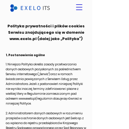
Polityka prywatności i plików cookies
Serwisu znajdującego się w domenie
www.exelo.pl
(dalej jako „Polityka”)
1. Postanowienia ogólne
1. Niniejsza Polityka określa zasady przetwarzania
danych osobowych pozyskanych za pośrednictwem
Serwisu internetowego („Serwis”) oraz w ramach
świadczenia powiązanych z Serwisem Usług przez
Administratora. Jeżeli z postanowień niniejszej Polityki
nie wynika inaczej, terminy zdefiniowane i pisane z
wielkiej litery w Regulaminie zamieszczonym pod
adresem
www.exelo.pl/regulamin
stosuje się również w
niniejszej Polityce.
2. Administratorem danych osobowych w rozumieniu
przepisów o ochronie danych osobowych jest Exelo sp. z
o.o. wpisana do rejestru przedsiębiorców Krajowego
Rejestru Sądowego prowadzonego przez Sąd Rejonowy w