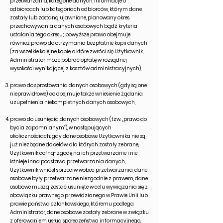
przetwarzania, kategorie danych, informacje o
odbiorcach lub kategoriach odbiorców, którym dane
zostały lub zostaną ujawnione, planowany okres
przechowywania danych osobowych bądź kryteria
ustalania tego okresu; powyższe prawo obejmuje
również prawo do otrzymania bezpłatnie kopii danych
(za wszelkie kolejne kopie, o które zwróci się Użytkownik,
Administrator może pobrać opłatę w rozsądnej
wysokości wynikającej z kosztów administracyjnych),
prawo do sprostowania danych osobowych (gdy są one
nieprawidłowe), co obejmuje także wniesienie żądania
uzupełnienia niekompletnych danych osobowych,
prawo do usunięcia danych osobowych (tzw. „prawo do
bycia zapomnianym”), w następujących
okolicznościach: gdy dane osobowe Użytkownika nie są
już niezbędne do celów, dla których zostały zebrane,
Użytkownik cofnął zgodę na ich przetwarzanie i nie
istnieje inna podstawa przetwarzania danych,
Użytkownik wniósł sprzeciw wobec przetwarzania, dane
osobowe były przetwarzane niezgodnie z prawem, dane
osobowe muszą zostać usunięte w celu wywiązania się z
obowiązku prawnego przewidzianego w Prawie Unii lub
prawie państwa członkowskiego, któremu podlega
Administrator, dane osobowe zostały zebrane w związku
z oferowaniem usług społeczeństwa informacyjnego,