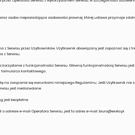
 przez Operatora Serwisu z wykorzystaniem Serwisu, w szczególności udzielen
oraz osoba nieposiadająca osobowości prawnej, której ustawa przyznaje zdolno
ia z Serwisu przez Użytkowników. Użytkownik obowiązany jest zapoznać się z 
a z Serwisu.
 korzystanie z funkcjonalności Serwisu. Główną funkcjonalnością Serwisu jes
 z formularza kontaktowego.
odę na związanie się warunkami niniejszego Regulaminu. Jeśli Użytkownik nie 
rwisu jest niedozwolone.
g jest bezpłatne.
st o adresie e-mail Operatora Serwisu, jest to adres e-mail:
biuro@exelo.pl