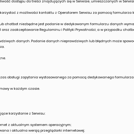
wość dostępu do treści znajdujących się w Serwisie, umieszczanych w Serwisi
korzystać z możliwości kontaktu z Operatorem Serwisu za pomocą formularza 
 lub chatbot niezbędne jest podanie w dedykowanym formularzu danych wymag
oraz zaakceptowanie Regulaminu i Polityki Prywatności, a w przypadku chatbot
awdziwych danych. Podanie danych nieprawdziwych lub błędnych może spowod
ia.
tne.
czas obsługi zapytania wystosowanego za pomocą dedykowanego formularza
Umowy w każdym czasie.
ce korzystanie z Serwisu:
nternet z aktualnym systemem operacyjnym;
ana i aktualna wersją przeglądarki internetowej;