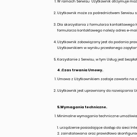
W ramach Serwisu Użytkownik otrzymuje możli
Użytkownik może za pośrednictwem Serwisu s
Dla skorzystania z formularza kontaktowego
formularza kontaktowego należy adres e-mail 
Użytkownik zobowiązany jest do podania pr
Użytkownikiem w wyniku przesłanego zapytan
Korzystanie z Serwisu, w tym Usług jest bezpła
4 .Czas trwania Umowy.
Umowa z Użytkownikiem zostaje zawarta na 
Użytkownik jest uprawniony do rozwiązania 
5.Wymagania techniczne.
Minimalne wymagania techniczne umożliwiają
1. urządzenie posiadające dostęp do sieci I
2. zainstalowana oraz prawidłowo skonfigurow