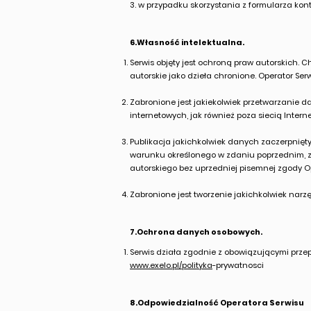
3. w przypadku skorzystania z formularza kon
6.Własność intelektualna.
Serwis objęty jest ochroną praw autorskich. 
autorskie jako dzieła chronione. Operator Se
Zabronione jest jakiekolwiek przetwarzanie 
internetowych, jak również poza siecią Interne
Publikacja jakichkolwiek danych zaczerpnięt
warunku określonego w zdaniu poprzednim, z
autorskiego bez uprzedniej pisemnej zgody O
Zabronione jest tworzenie jakichkolwiek narz
7.Ochrona danych osobowych.
Serwis działa zgodnie z obowiązującymi prze
www.exelo.pl/polityka
-prywatnosci
8.Odpowiedzialność Operatora Serwisu