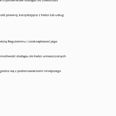
ie Użytkownikowi dostępu do zawartości
ść prawną, korzystająca z treści lub usług
treścią Regulaminu i zaakceptować jego
t możliwość dostępu do treści umieszczonych
zgadza się z postanowieniami niniejszego