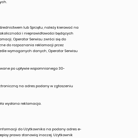
ych.
średnictwem lub Sprzętu, należy kierować na
okoliczności i nieprawidłowości będących
macji, Operator Serwisu zwróci się do
czne do rozpoznania reklamacji przez
rześle wymaganych danych, Operator Serwisu
trywane po upływie wspomnianego 30-
ektroniczną na adres podany w zgłoszeniu
ała wysłana reklamacja.
informacji do Użytkownika na podany adres e-
episy prawa stanowią inaczej. Użytkownik