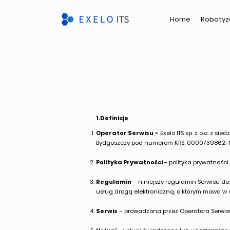
Home
Robotyz
1.Definicje
Operator Serwisu –
Exelo ITS sp. z o.o. z s
Bydgoszczy pod numerem KRS: 0000739862; N
Polityka Prywatności
– polityka prywatnośc
Regulamin
– niniejszy regulamin Serwisu d
usług drogą elektroniczną, o którym mowa w art
Serwis
– prowadzona przez Operatora Serwis