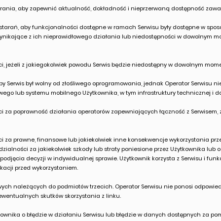
ania, aby zapewnić aktualność, dokładność i nieprzerwaną dostępność zawar
tarań, aby funkcjonalności dostępne w ramach Serwisu były dostępne w sposób 
nikające z ich nieprawidłowego działania lub niedostępności w dowolnym m
i, jeżeli z jakiegokolwiek powodu Serwis będzie niedostępny w dowolnym mome
by Serwis był wolny od złośliwego oprogramowania, jednak Operator Serwisu ni
wego lub systemu mobilnego Użytkownika, w tym infrastruktury technicznej i d
i za poprawność działania operatorów zapewniających łączność z Serwisem, za
ci za prawne, finansowe lub jakiekolwiek inne konsekwencje wykorzystania prz
dzialności za jakiekolwiek szkody lub straty poniesione przez Użytkownika lub 
 podjęcia decyzji w indywidualnej sprawie. Użytkownik korzysta z Serwisu i f
ikacji przed wykorzystaniem.
owych należących do podmiotów trzecich. Operator Serwisu nie ponosi odpowie
 ewentualnych skutków skorzystania z linku.
kownika o błędzie w działaniu Serwisu lub błędzie w danych dostępnych za po