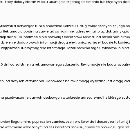
su, który dołoży starań w celu usunięcia błędnego działania lub błędnych dan
żytkownika dotyczące funkcjonowania Serwisu, usług świadczonych za jego po
u. Reklamacja powinna zawierać co najmniej adres e-mail oraz dokładny opis 
acji dane lub informacje nie pozwolą Operatorowi Serwisu na rozpoznanie rekla
udzielenie dodatkowych informacji drogą elektroniczną, jeżeli będzie to konie
e wątpliwości lub wymagane informacje. Jeżeli pomimo tego Użytkownik nie p
.
30 dni od zaistnienia reklamowanego zdarzenia. Reklamacje nie będą rozpa
dni od daty ich otrzymania. Odpowiedź na reklamację wysyłana jest drogą el
na przetwarzanie danych osobowych w zakresie adresu e-mail, z którego zost
wień Regulaminu poprzez ich zamieszczenie w Serwisie i dostarczenie takiej 
ycie w terminie wskazanym przez Operatora Serwisu, chyba że obowiązujące prz