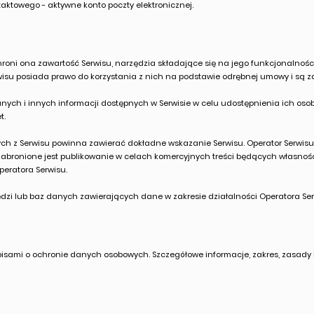
taktowego - aktywne konto poczty elektronicznej.
Chroni ona zawartość Serwisu, narzędzia składające się na jego funkcjonalnośc
rwisu posiada prawo do korzystania z nich na podstawie odrębnej umowy i są z
danych i innych informacji dostępnych w Serwisie w celu udostępnienia ich o
t.
ych z Serwisu powinna zawierać dokładne wskazanie Serwisu. Operator Serwisu
abronione jest publikowanie w celach komercyjnych treści będących własnoś
peratora Serwisu.
ędzi lub baz danych zawierających dane w zakresie działalności Operatora Ser
pisami o ochronie danych osobowych. Szczegółowe informacje, zakres, zasady i