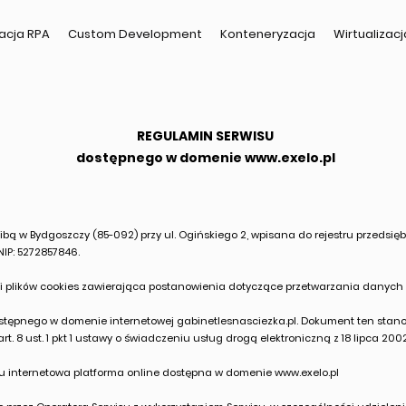
acja RPA
Custom Development
Konteneryzacja
Wirtualizacj
REGULAMIN SERWISU
dostępnego w domenie
www.exelo.pl
iedzibą w Bydgoszczy (85-092) przy ul. Ogińskiego 2, wpisana do rejestru przed
IP: 5272857846.
i i plików cookies zawierająca postanowienia dotyczące przetwarzania danych
ostępnego w domenie internetowej gabinetlesnasciezka.pl. Dokument ten sta
. 8 ust. 1 pkt 1 ustawy o świadczeniu usług drogą elektroniczną z 18 lipca 2002
u internetowa platforma online dostępna w domenie
www.exelo.pl