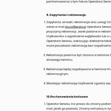
poinformowania o tym fakcie Operatora Serwi
9. Zapytania i reklamacje.
Zapytania, wnioski, reklamacje oraz uwagi U
adres e-mail
biuro@exelo.pl
Operatora Serwis
przyczyną reklamacji. Jeżeli podane w reklam
Użytkownika o wyjaśnienie wątpliwości lub o 
Operatora Serwisu, wskazując dokładnie taki
może pozostawić reklamację bez rozpatrzenia
Reklamacja powinna być złożona w terminie 
dniowego terminu.
Reklamacje będą rozpatrywane w terminie 14 
reklamacyjnym.
Składając reklamację Użytkownik zgadza się 
10.Postanowienia końcowe
Operator Serwisu ma prawo do zmiany postano
mail, jeżeli go posiada. Zmiany wchodzą w ż