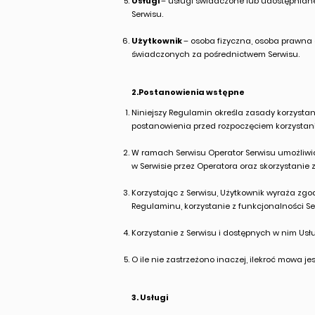
Usługi
– usługi świadczone lub udostępniane
Serwisu.
Użytkownik
– osoba fizyczna, osoba prawna 
świadczonych za pośrednictwem Serwisu.
2.Postanowienia wstępne
Niniejszy Regulamin określa zasady korzystan
postanowienia przed rozpoczęciem korzystani
W ramach Serwisu Operator Serwisu umożliwia
w Serwisie przez Operatora oraz skorzystanie
Korzystając z Serwisu, Użytkownik wyraża zg
Regulaminu, korzystanie z funkcjonalności Se
Korzystanie z Serwisu i dostępnych w nim Usłu
O ile nie zastrzeżono inaczej, ilekroć mowa je
3. Usługi