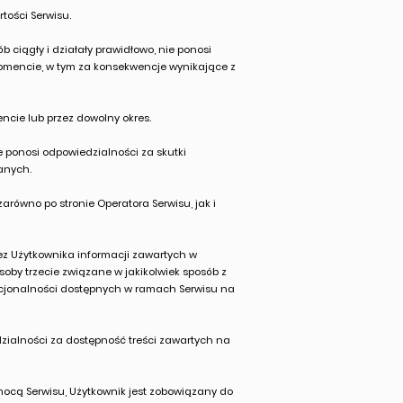
tości Serwisu.
ciągły i działały prawidłowo, nie ponosi
omencie, w tym za konsekwencje wynikające z
ncie lub przez dowolny okres.
e ponosi odpowiedzialności za skutki
anych.
równo po stronie Operatora Serwisu, jak i
ez Użytkownika informacji zawartych w
osoby trzecie związane w jakikolwiek sposób z
unkcjonalności dostępnych w ramach Serwisu na
dzialności za dostępność treści zawartych na
mocą Serwisu, Użytkownik jest zobowiązany do