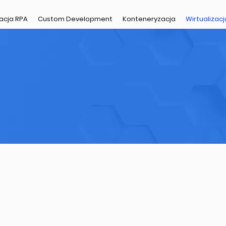
acja RPA
Custom Development
Konteneryzacja
Wirtualizacj
ja
z utrzymujemy
optymalne, elastyczne
zeniu wirtualnego środowiska komputerowego, które umożl
a, a nawet kilkanaście niezależnych maszyn wirtualnych o op