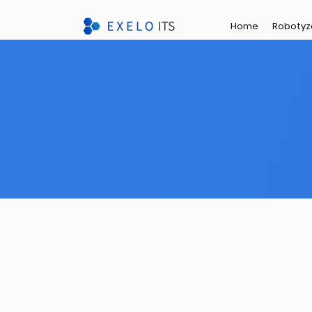
Home
Robotyz
Wirtualizac
Wdrażamy, migrujemy ora
środowiska IT.
Wirtualizacja
polega na utwor
fizycznego na kilk