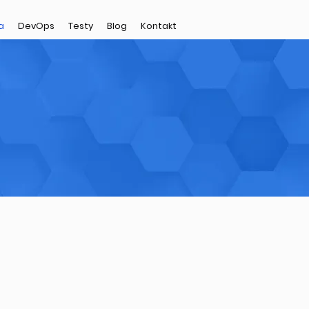
a
DevOps
Testy
Blog
Kontakt
iwia podział zasobów serwera
tymalnej wielkości.