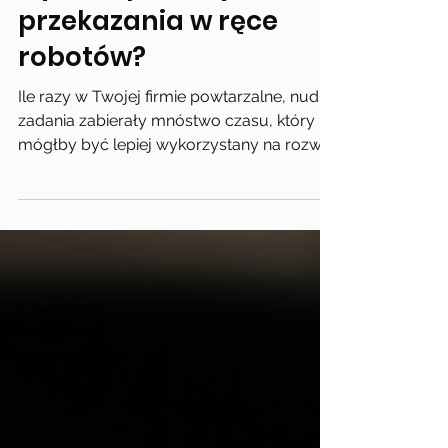
Automatyzacja i
robotyzacja. Jak
wybrać procesy do
przekazania w ręce
robotów?
Ile razy w Twojej firmie powtarzalne, nudne
zadania zabierały mnóstwo czasu, który
mógłby być lepiej wykorzystany na rozwój
ważnych...